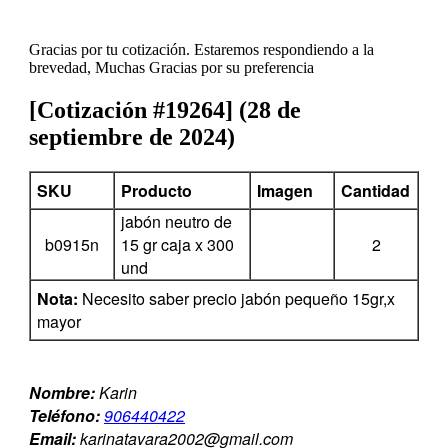
Gracias por tu cotización. Estaremos respondiendo a la
brevedad, Muchas Gracias por su preferencia
[Cotización #19264] (28 de
septiembre de 2024)
SKU
Producto
Imagen
Cantidad
jabón neutro de
b0915n
15 gr caja x 300
2
und
Nota:
Necesito saber precio jabón pequeño 15gr,x
mayor
Nombre:
Karin
Teléfono:
906440422
Email:
karinatavara2002@gmail.com