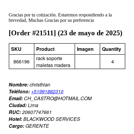
Gracias por tu cotización. Estaremos respondiendo a la
brevedad, Muchas Gracias por su preferencia
[Order #21511] (23 de mayo de 2025)
SKU
Product
Imagen
Quantity
rack soporte
866196
4
maletas madera
Nombre:
christhian
Teléfono:
+51991882310
Email:
CH_CASTRO@HOTMAIL.COM
Ciudad:
Lima
RUC:
20607747661
Hotel:
BLACKWOOD SERVICES
Cargo:
GERENTE