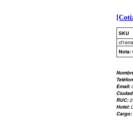
[Coti
SKU
cf1err
Nota:
Nombr
Teléfo
Email:
Ciudad
RUC:
2
Hotel:
Cargo: