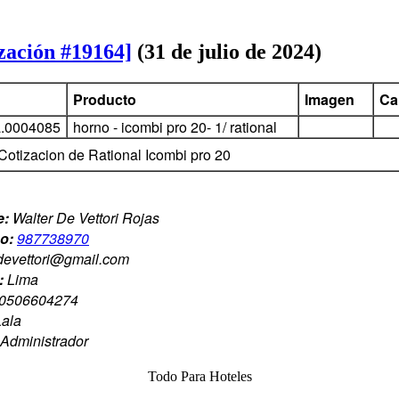
zación #19164]
(31 de julio de 2024)
Producto
Imagen
Ca
a.0004085
horno - icombi pro 20- 1/ rational
Cotizacion de Rational Icombi pro 20
e:
Walter De Vettori Rojas
no:
987738970
devettori@gmail.com
:
Lima
0506604274
Lala
Administrador
Todo Para Hoteles