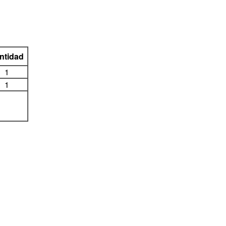
ntidad
1
1