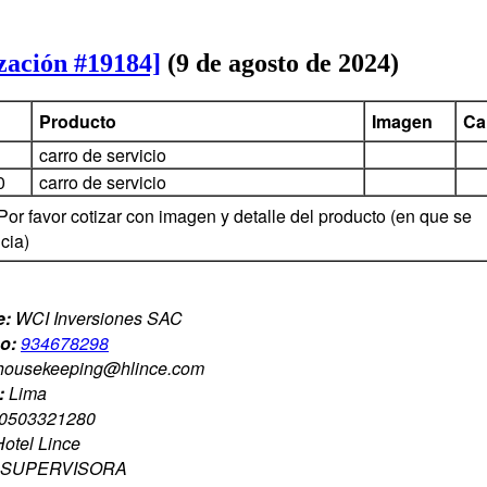
zación #19184]
(9 de agosto de 2024)
Producto
Imagen
Ca
carro de servicio
0
carro de servicio
Por favor cotizar con imagen y detalle del producto (en que se
cia)
e:
WCI Inversiones SAC
no:
934678298
housekeeping@hlince.com
:
Lima
0503321280
Hotel Lince
SUPERVISORA