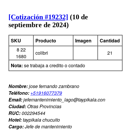
[Cotización #19232]
(10 de
septiembre de 2024)
SKU
Producto
Imagen
Cantidad
8 22
colibri
21
1680
Nota:
se trabaja a credito o contado
Nombre:
jose fernando zambrano
Teléfono:
+51916077379
Email:
jefemantenimiento_lago@taypikala.con
Ciudad:
Otras Provincias
RUC:
002294544
Hotel:
taypikala chucuito
Cargo:
Jefe de mantenimiento