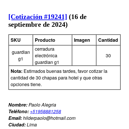
[Cotización #19241]
(16 de
septiembre de 2024)
SKU
Producto
Imagen
Cantidad
cerradura
guardian
electrónica
30
g1
guardian g1
Nota:
Estimados buenas tardes, favor cotizar la
cantidad de 30 chapas para hotel y que otras
opciones tiene.
Nombre:
Paolo Alegria
Teléfono:
+51958881258
Email:
hilderpaolo@hotmail.com
Ciudad:
Lima