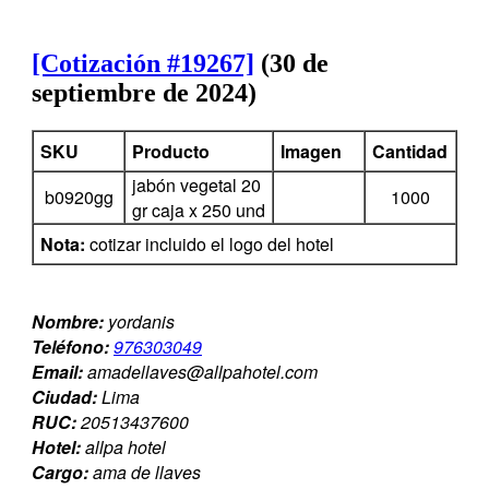
[Cotización #19267]
(30 de
septiembre de 2024)
SKU
Producto
Imagen
Cantidad
jabón vegetal 20
b0920gg
1000
gr caja x 250 und
Nota:
cotizar incluido el logo del hotel
Nombre:
yordanis
Teléfono:
976303049
Email:
amadellaves@allpahotel.com
Ciudad:
Lima
RUC:
20513437600
Hotel:
allpa hotel
Cargo:
ama de llaves