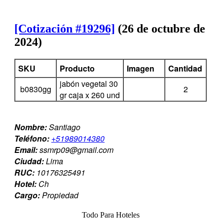
[Cotización #19296]
(26 de octubre de
2024)
SKU
Producto
Imagen
Cantidad
jabón vegetal 30
b0830gg
2
gr caja x 260 und
Nombre:
Santiago
Teléfono:
+51989014380
Email:
ssmrp09@gmail.com
Ciudad:
Lima
RUC:
10176325491
Hotel:
Ch
Cargo:
Propiedad
Todo Para Hoteles