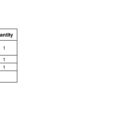
antity
1
1
1