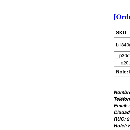
[Ord
SKU
b1840
p30c
p20
Note:
Nombr
Teléfo
Email:
Ciudad
RUC:
2
Hotel: