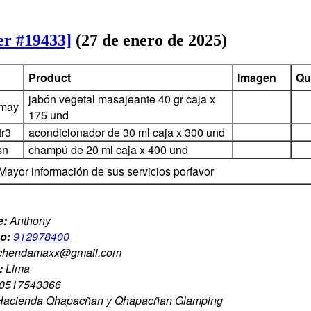
er #19433]
(27 de enero de 2025)
Product
Imagen
Qu
jabón vegetal masajeante 40 gr caja x
may
175 und
tr3
acondicionador de 30 ml caja x 300 und
sn
champú de 20 ml caja x 400 und
Mayor información de sus servicios porfavor
e:
Anthony
no:
912978400
chendamaxx@gmail.com
:
Lima
0517543366
Hacienda Qhapacñan y Qhapacñan Glamping