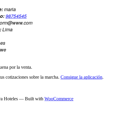
e:
maria
no:
98754545
jorm@www.com
:
Lima
ses
we
ena por la venta.
tus cotizaciones sobre la marcha.
Consigue la aplicación
.
a Hoteles — Built with
WooCommerce