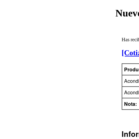
Nuevo
Has recib
[Coti
Produ
Acondi
Acondi
Nota:
Info