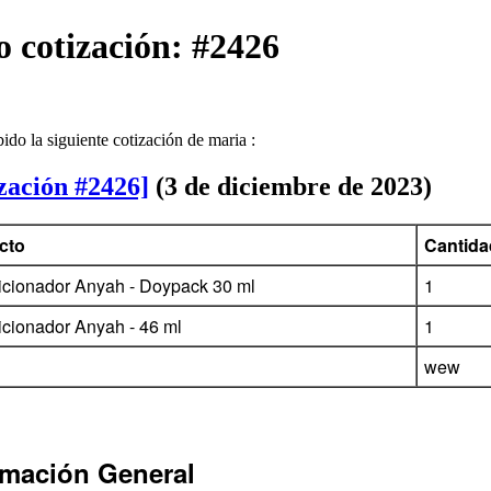
 cotización: #2426
ido la siguiente cotización de maria :
zación #2426]
(3 de diciembre de 2023)
cto
Cantida
cionador Anyah - Doypack 30 ml
1
cionador Anyah - 46 ml
1
wew
rmación General